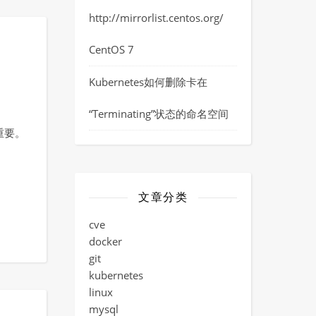
http://mirrorlist.centos.org/
CentOS 7
Kubernetes如何删除卡在
“Terminating”状态的命名空间
重要。
文章分类
cve
docker
git
kubernetes
linux
mysql