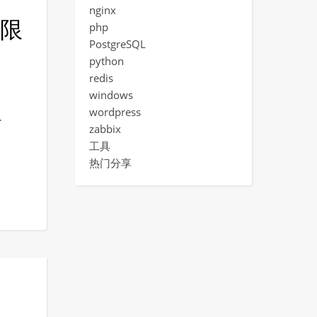
nginx
小限
php
PostgreSQL
python
redis
windows
wordpress
…
zabbix
工具
热门分享