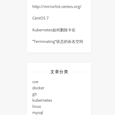
http://mirrorlist.centos.org/
CentOS 7
Kubernetes如何删除卡在
“Terminating”状态的命名空间
文章分类
cve
docker
git
kubernetes
linux
mysql