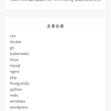
文章分类
cve
docker
git
kubernetes
linux
mysql
nginx
php
PostgreSQL
python
redis
windows
wordpress