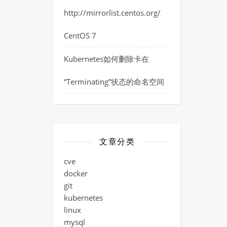
http://mirrorlist.centos.org/
CentOS 7
Kubernetes如何删除卡在
“Terminating”状态的命名空间
文章分类
cve
docker
git
kubernetes
linux
mysql