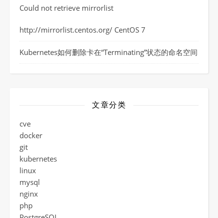
Could not retrieve mirrorlist
http://mirrorlist.centos.org/ CentOS 7
Kubernetes如何删除卡在“Terminating”状态的命名空间
文章分类
cve
docker
git
kubernetes
linux
mysql
nginx
php
PostgreSQL