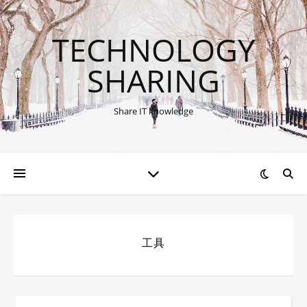
TECHNOLOGY
SHARING
Share IT knowledge
工具