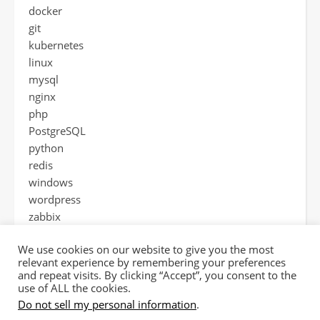
docker
git
kubernetes
linux
mysql
nginx
php
PostgreSQL
python
redis
windows
wordpress
zabbix
工具
We use cookies on our website to give you the most
热门分享
relevant experience by remembering your preferences
and repeat visits. By clicking “Accept”, you consent to the
use of ALL the cookies.
Do not sell my personal information
.