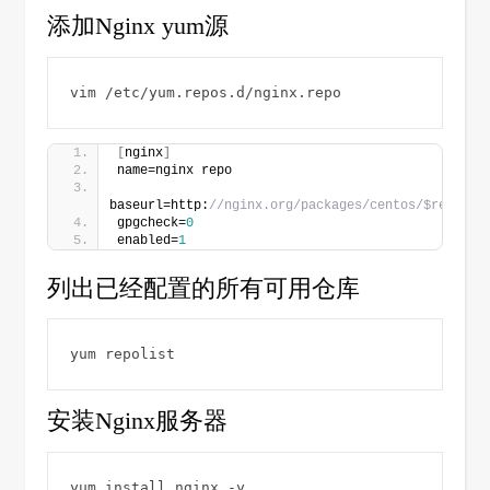
添加Nginx yum源
vim /etc/yum.repos.d/nginx.repo
[
nginx
]
name=nginx repo
baseurl=http:
//nginx.org/packages/centos/$release
gpgcheck=
0
enabled=
1
列出已经配置的所有可用仓库
安装Nginx服务器
yum install nginx -y