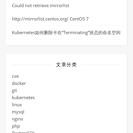
Could not retrieve mirrorlist
http://mirrorlist.centos.org/ CentOS 7
Kubernetes如何删除卡在“Terminating”状态的命名空间
文章分类
cve
docker
git
kubernetes
linux
mysql
nginx
php