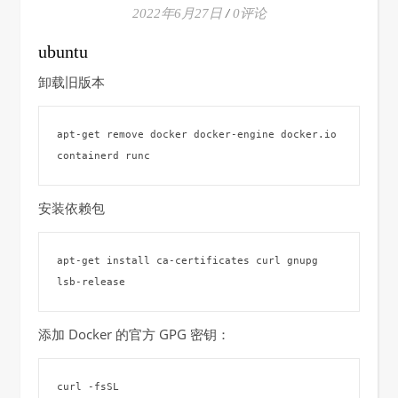
2022年6月27日
/
0评论
ubuntu
卸载旧版本
apt-get remove docker docker-engine docker.io 
containerd runc
安装依赖包
apt-get install ca-certificates curl gnupg 
lsb-release
添加 Docker 的官方 GPG 密钥：
curl -fsSL 