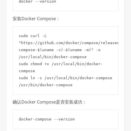
安装Docker Compose：
sudo curl -L 
"https://github.com/docker/compose/releases/late
compose-$(uname -s)-$(uname -m)" -o 
/usr/local/bin/docker-compose

sudo chmod +x /usr/local/bin/docker-
compose

sudo ln -s /usr/local/bin/docker-compose 
/usr/bin/docker-compose
确认Docker Compose是否安装成功：