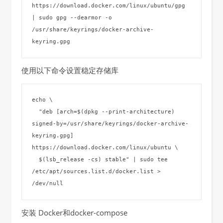
https://download.docker.com/linux/ubuntu/gpg 
| sudo gpg --dearmor -o 
/usr/share/keyrings/docker-archive-
keyring.gpg
使用以下命令设置稳定存储库
echo \

  "deb [arch=$(dpkg --print-architecture) 
signed-by=/usr/share/keyrings/docker-archive-
keyring.gpg] 
https://download.docker.com/linux/ubuntu \

  $(lsb_release -cs) stable" | sudo tee 
/etc/apt/sources.list.d/docker.list > 
/dev/null
安装 Docker和docker-compose