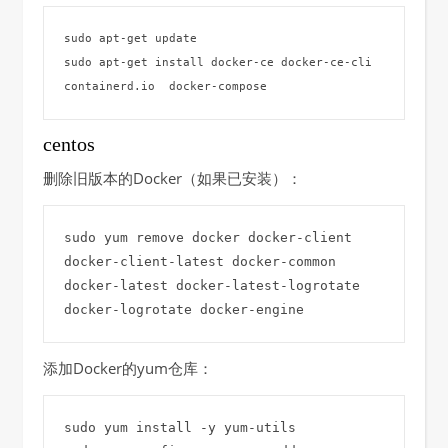
sudo apt-get update

sudo apt-get install docker-ce docker-ce-cli 
containerd.io  docker-compose
centos
删除旧版本的Docker（如果已安装）：
sudo yum remove docker docker-client 
docker-client-latest docker-common 
docker-latest docker-latest-logrotate 
添加Docker的yum仓库：
sudo yum install -y yum-utils
