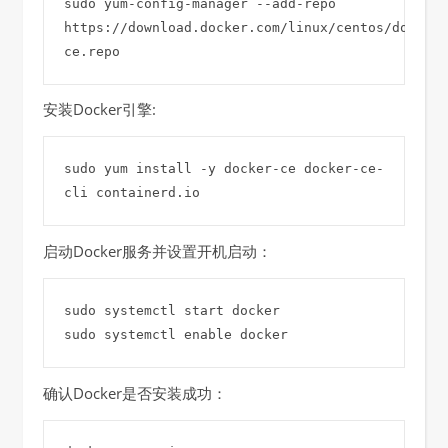
sudo yum-config-manager --add-repo 
https://download.docker.com/linux/centos/docker-
安装Docker引擎:
sudo yum install -y docker-ce docker-ce-
cli containerd.io
启动Docker服务并设置开机启动：
sudo systemctl start docker

确认Docker是否安装成功：