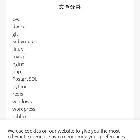
文章分类
cve
docker
git
kubernetes
linux
mysql
nginx
php
PostgreSQL
python
redis
windows
wordpress
zabbix
工具
We use cookies on our website to give you the most
热门分享
relevant experience by remembering your preferences