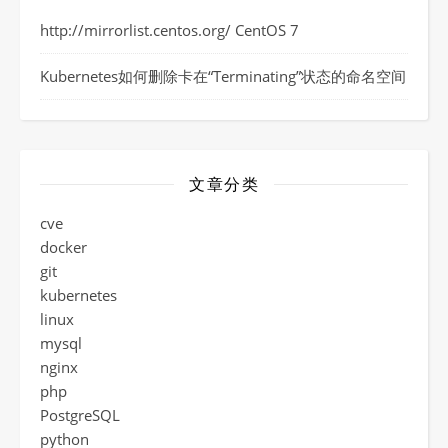
http://mirrorlist.centos.org/ CentOS 7
Kubernetes如何删除卡在“Terminating”状态的命名空间
文章分类
cve
docker
git
kubernetes
linux
mysql
nginx
php
PostgreSQL
python