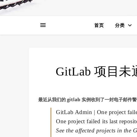
首页
分类
GitLab 项
最近从我们的 gitlab 实例收到了一封电子邮件
GitLab Admin | One project faile
One project failed its last reposi
See the affected projects in the