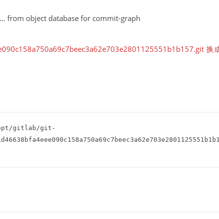
…
… from object database for commit-graph
e090c158a750a69c7beec3a62e703e2801125551b1b157.git 换
opt/gitlab/git-
d46638bfa4eee090c158a750a69c7beec3a62e703e2801125551b1b1