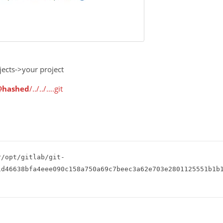
->your project
@hashed
/../../….git
r/opt/gitlab/git-
d46638bfa4eee090c158a750a69c7beec3a62e703e2801125551b1b15