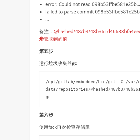
error: Could not read 098b53ffbe581e25b
failed to parse commit 098b53ffbe581e25b
…
备注：
@hashed/48/b3/48b361d46638bfa4ee
步
获取到的值
第五步
运行垃圾收集器
gc
/opt/gitlab/embedded/bin/git -C /var/
data/repositories/@hashed/48/b3/48b361
gc
第六步
使用fsck再次检查存储库