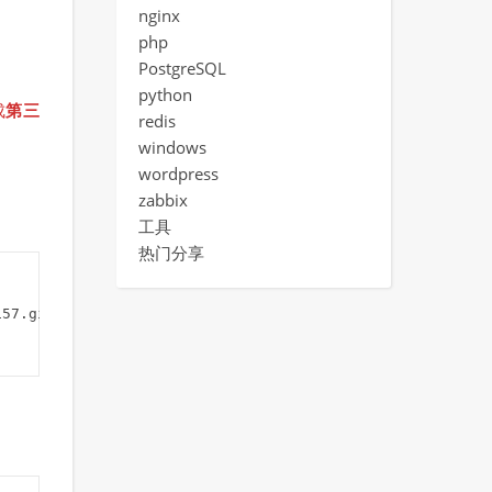
nginx
php
PostgreSQL
python
成
第三
redis
windows
wordpress
zabbix
工具
热门分享
57.git 