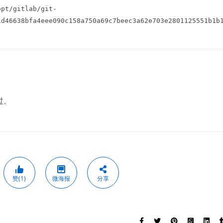
opt/gitlab/git-
d46638bfa4eee090c158a750a69c7beec3a62e703e2801125551b1b1
过。
赞(1)
微海报
分享