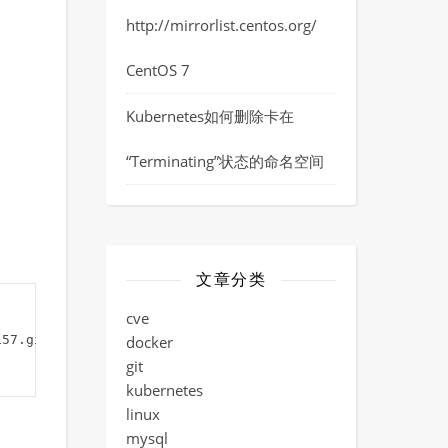
http://mirrorlist.centos.org/
CentOS 7
Kubernetes如何删除卡在
“Terminating”状态的命名空间
文章分类
cve
7.git  
docker
git
kubernetes
linux
mysql