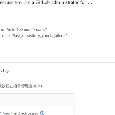
because you are a GitLab administrator for …
s in the GitLab admin panel
”
ects?last_repository_check_failed=1
k.log
发按钮在项目管理区域中）