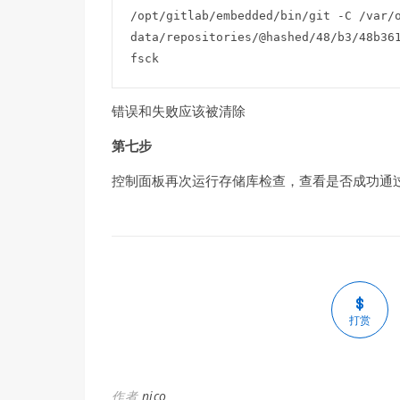
/opt/gitlab/embedded/bin/git -C /var/
data/repositories/@hashed/48/b3/48b361
fsck
错误和失败应该被清除
第七步
控制面板再次运行存储库检查，查看是否成功通
打赏
作者
nico