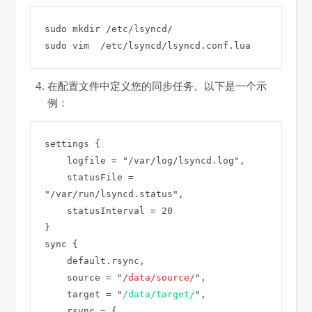
sudo mkdir /etc/lsyncd/

在配置文件中定义您的同步任务。以下是一个示
例：
settings {

    logfile = "/var/log/lsyncd.log",

    statusFile = 
"/var/run/lsyncd.status",

    statusInterval = 20

}

sync {

    default.rsync,

    source = "
/data/source/
",

    target = "
/data/target/
",

    rsync = {
