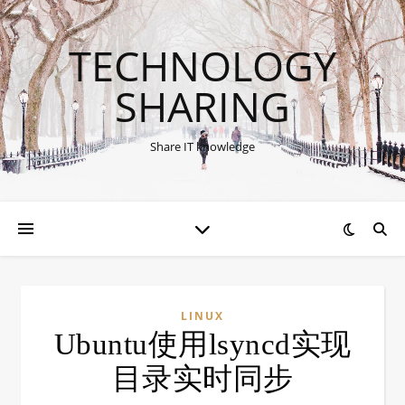
TECHNOLOGY
SHARING
Share IT knowledge
LINUX
Ubuntu使用lsyncd实现
目录实时同步