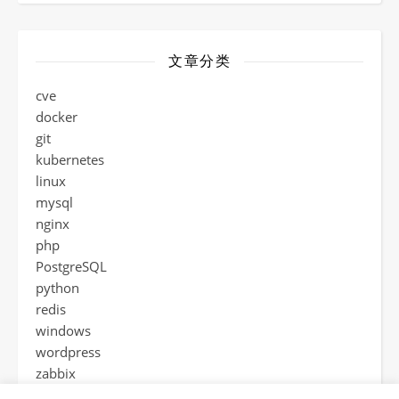
文章分类
cve
docker
git
kubernetes
linux
mysql
nginx
php
PostgreSQL
python
redis
windows
wordpress
zabbix
工具