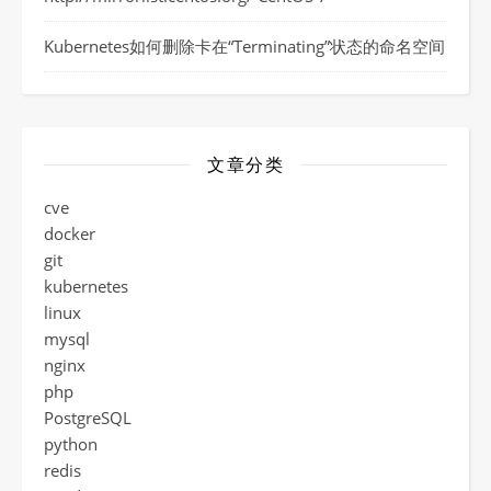
Kubernetes如何删除卡在“Terminating”状态的命名空间
文章分类
cve
docker
git
kubernetes
linux
mysql
nginx
php
PostgreSQL
python
redis