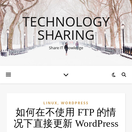
TECHNOLOGY
SHARING
Share IT knowledge
,
LINUX
WORDPRESS
如何在不使用 FTP 的情
况下直接更新 WordPress