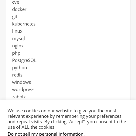
cve
docker
git
kubernetes
linux
mysql
nginx
php
PostgreSQL
python
redis
windows
wordpress
zabbix
工具
We use cookies on our website to give you the most
热门分享
relevant experience by remembering your preferences
and repeat visits. By clicking “Accept”, you consent to the
use of ALL the cookies.
Do not sell my personal information
.