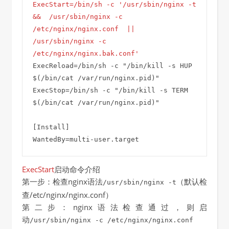
ExecStart=/bin/sh -c '/usr/sbin/nginx -t 
&&  /usr/sbin/nginx -c 
/etc/nginx/nginx.conf  || 
/usr/sbin/nginx -c 
/etc/nginx/nginx.bak.conf'
ExecReload=/bin/sh -c "/bin/kill -s HUP 
$(/bin/cat /var/run/nginx.pid)"

ExecStop=/bin/sh -c "/bin/kill -s TERM 
$(/bin/cat /var/run/nginx.pid)"

[Install]

WantedBy=multi-user.target
ExecStart
启动命令介绍
第一步：检查nginx语法
（默认检
/usr/sbin/nginx -t
查/etc/nginx/nginx.conf）
第二步：nginx语法检查通过，则启
动
/usr/sbin/nginx -c /etc/nginx/nginx.conf