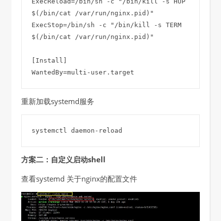
ExecReload=/bin/sh -c "/bin/kill -s HUP 
$(/bin/cat /var/run/nginx.pid)"

ExecStop=/bin/sh -c "/bin/kill -s TERM 
$(/bin/cat /var/run/nginx.pid)"

[Install]

WantedBy=multi-user.target
重新加载systemd服务
systemctl daemon-reload
方案二：自定义启动shell
查看systemd 关于nginx的配置文件