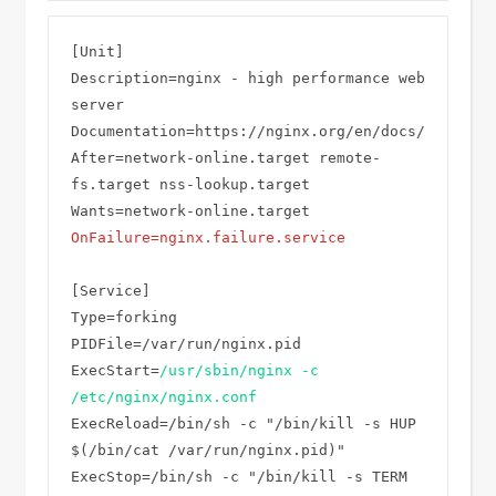
[Unit]

Description=nginx - high performance web 
server

Documentation=https://nginx.org/en/docs/

After=network-online.target remote-
fs.target nss-lookup.target

OnFailure=nginx.failure.service
[Service]

Type=forking

PIDFile=/var/run/nginx.pid

ExecStart=
/usr/sbin/nginx -c 
/etc/nginx/nginx.conf
ExecReload=/bin/sh -c "/bin/kill -s HUP 
$(/bin/cat /var/run/nginx.pid)"

ExecStop=/bin/sh -c "/bin/kill -s TERM 