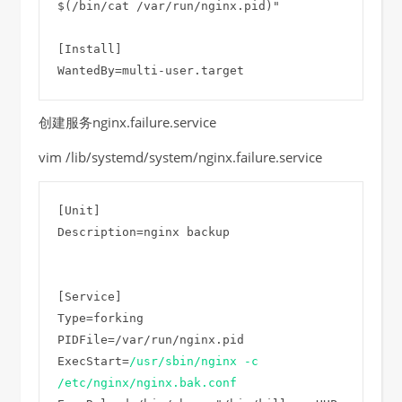
$(/bin/cat /var/run/nginx.pid)"

[Install]

WantedBy=multi-user.target
创建服务nginx.failure.service
vim /lib/systemd/system/nginx.failure.service
[Unit]

Description=nginx backup

[Service]

Type=forking

PIDFile=/var/run/nginx.pid

ExecStart=
/usr/sbin/nginx -c 
/etc/nginx/nginx.bak.conf