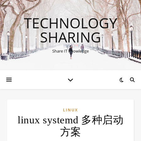
TECHNOLOGY
SHARING
Share IT knowledge
LINUX
linux systemd 多种启动
方案