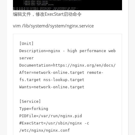
编辑文件，修改ExecStart启动命令
vim /lib/systemd/system/nginx.service
[Unit]

Description=nginx - high performance web 
server

Documentation=https://nginx.org/en/docs/

After=network-online.target remote-
fs.target nss-lookup.target

Wants=network-online.target

[Service]

Type=forking

PIDFile=/var/run/nginx.pid

#ExecStart=/usr/sbin/nginx -c 