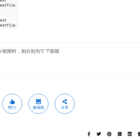
est

est

estfile
x’权限时，则分别为’S’ ‘T’权限
赞(1)
微海报
分享