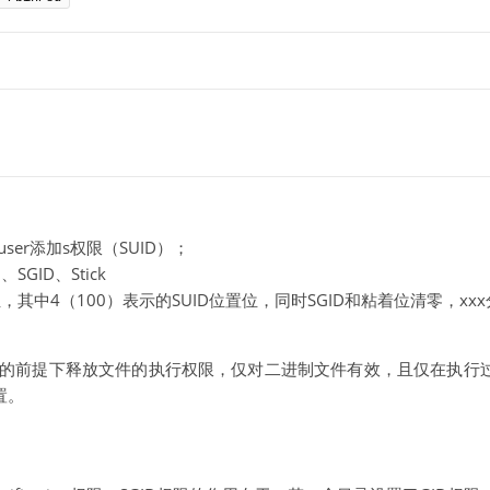
er添加s权限（SUID）；
GID、Stick
其中4（100）表示的SUID位置位，同时SGID和粘着位清零，xx
组的前提下释放文件的执行权限，仅对二进制文件有效，且仅在执行
置。