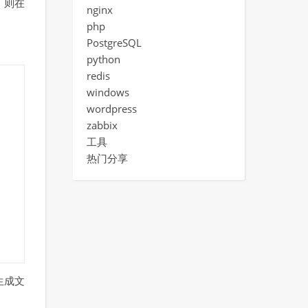
限，则在
nginx
php
PostgreSQL
python
redis
windows
wordpress
zabbix
工具
热门分享
生成文