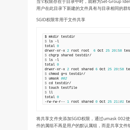
当’s’权限存在于目录中时，就称为Set-Group I
用户在此目录下新建的文件具有与目录相同的群
SGID权限常用于文件共享
$
 ls -l

total 
0
drwxr-xr-x 
2
 root root  
6
 Oct 
25
20
:
58
$
$
 ls -l

total 
0
drwxr-xr-x 
2
 root shared 
6
 Oct 
25
20
:
58
$
$
 umask 
002
$
$
$
 ll

total 
0
-rw-rw-r-- 
1
 root shared 
0
 Oct 
25
21
:
01
 te
将共享文件夹添加SGID权限，通过umask 
件的属组不再是用户的默认属组，而是共享文件