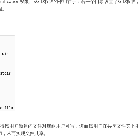
dentification权限。SGID权限的作用在于：若一个目录设置了GID权
组。
stfile
002使得该用户新建的文件对属组用户可写，进而该用户在共享文件夹下
组，从而实现文件共享。