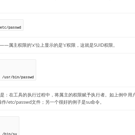
etc/passwd
—属主权限的’x’位上显示的是’s’权限，这就是SUID权限。
 /usr/bin/passwd
UID权限，其作用是：在工具的执行过程中，将属主的权限赋予执行者。如上例中
/etc/passwd文件；另一个很好的例子是su命令。
 /bin/su